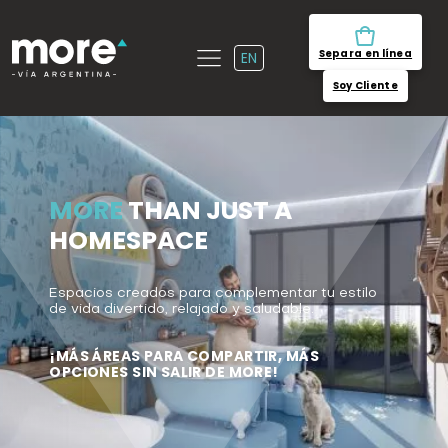
Separa en línea
EN
Soy Cliente
MORE
THAN JUST A
HOMESPACE
Espacios creados para complementar tu estilo
de vida divertido, relajado y saludable.
¡MÁS ÁREAS PARA COMPARTIR, MÁS
OPCIONES SIN SALIR DE
MORE
!