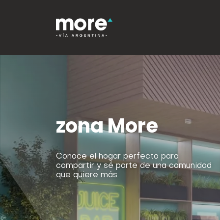
zona More
Conoce el hogar perfecto para
compartir y sé parte de una comunidad
que quiere más.