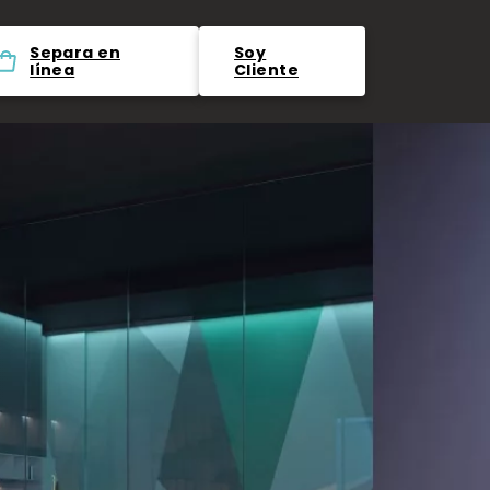
Separa en
Soy
línea
Cliente