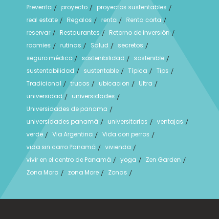
Preventa
proyecto
proyectos sustentables
/
/
/
real estate
Regalos
renta
Renta corta
/
/
/
/
reservar
Restaurantes
Retorno de inversión
/
/
/
roomies
rutinas
Salud
secretos
/
/
/
/
seguro médico
sostenibilidad
sostenible
/
/
/
sustentabilidad
sustentable
Típica
Tips
/
/
/
/
Tradicional
trucos
ubicacion
Ultra
/
/
/
/
universidad
universidades
/
/
Universidades de panama
/
universidades panamá
universitarios
ventajas
/
/
/
verde
Via Argentina
Vida con perros
/
/
/
vida sin carro Panamá
vivienda
/
/
vivir en el centro de Panamá
yoga
Zen Garden
/
/
/
Zona Mora
zona More
Zonas
/
/
/