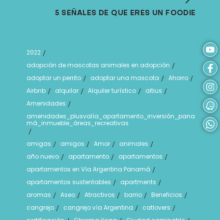
5 SEÑALES DE QUE ERES UN FOODIE
2022
/
adopción de mascotas animales en adopción
/
adoptar un perrito
adoptar una mascota
Ahorro
/
/
/
Airbnb
alquilar
Alquiler turístico
altius
/
/
/
/
Amenidades
/
amenidades_plusvalía_apartamento_inversión_pana
má_inmueble_áreas_recreativas
/
amigas
amigos
Amor
animales
/
/
/
/
año nuevo
apartamento
apartamentos
/
/
/
apartamentos en Vía Argentina Panamá
/
apartamentos sustentables
apartments
/
/
aromas
Aseo
Atractivos
barrio
Beneficios
/
/
/
/
/
cangrejo
cangrejo vía Argentina
catlovers
/
/
/