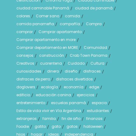
certificación
Chroma Yoga
Ciudad caminable
/
/
/
ciudad caminable Panamá
ciudad de panamá
/
/
colores
Comer sano
comida
/
/
/
comida panameña
compañía
Compra
/
/
/
comprar
Comprar apartamento
/
/
Comprar apartamento en more
/
Comprar departamento en MORE
Comunidad
/
/
consejos
construcción
Crab Town Panama
/
/
/
Creativos
cuarentena
Cuidado
Cultura
/
/
/
/
curiosidades
dinero
diseño
disfraces
/
/
/
/
disfraces de perro
disfraces divertidos
/
/
doglovers
ecología
economía
edge
/
/
/
/
edificio
educación canina
ejercicios
/
/
/
entretenimiento
escuelas panamá
espacio
/
/
/
Estilo de vida vivir en Vía Argentina
estudiantes
/
/
extranjeros
familia
fin de año
finanzas
/
/
/
/
Foodie
gatito
gato
gatos
halloween
/
/
/
/
/
hijos
hogar
ideas
independencia
/
/
/
/