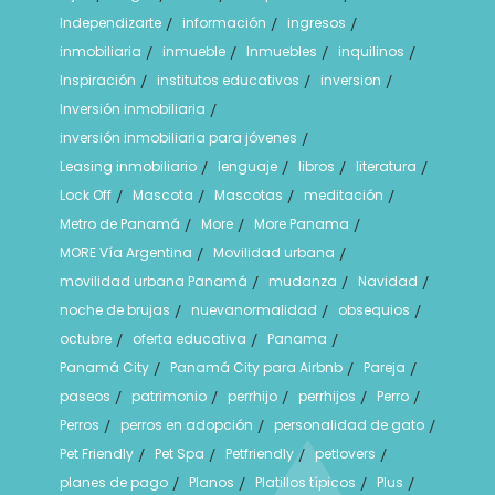
Independizarte
información
ingresos
/
/
/
inmobiliaria
inmueble
Inmuebles
inquilinos
/
/
/
/
Inspiración
institutos educativos
inversion
/
/
/
Inversión inmobiliaria
/
inversión inmobiliaria para jóvenes
/
Leasing inmobiliario
lenguaje
libros
literatura
/
/
/
/
Lock Off
Mascota
Mascotas
meditación
/
/
/
/
Metro de Panamá
More
More Panama
/
/
/
MORE Vía Argentina
Movilidad urbana
/
/
movilidad urbana Panamá
mudanza
Navidad
/
/
/
noche de brujas
nuevanormalidad
obsequios
/
/
/
octubre
oferta educativa
Panama
/
/
/
Panamá City
Panamá City para Airbnb
Pareja
/
/
/
paseos
patrimonio
perrhijo
perrhijos
Perro
/
/
/
/
/
Perros
perros en adopción
personalidad de gato
/
/
/
Pet Friendly
Pet Spa
Petfriendly
petlovers
/
/
/
/
planes de pago
Planos
Platillos típicos
Plus
/
/
/
/